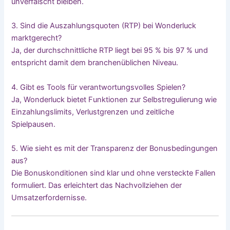
unverfälscht bleiben.
3. Sind die Auszahlungsquoten (RTP) bei Wonderluck
marktgerecht?
Ja, der durchschnittliche RTP liegt bei 95 % bis 97 % und
entspricht damit dem branchenüblichen Niveau.
4. Gibt es Tools für verantwortungsvolles Spielen?
Ja, Wonderluck bietet Funktionen zur Selbstregulierung wie
Einzahlungslimits, Verlustgrenzen und zeitliche
Spielpausen.
5. Wie sieht es mit der Transparenz der Bonusbedingungen
aus?
Die Bonuskonditionen sind klar und ohne versteckte Fallen
formuliert. Das erleichtert das Nachvollziehen der
Umsatzerfordernisse.