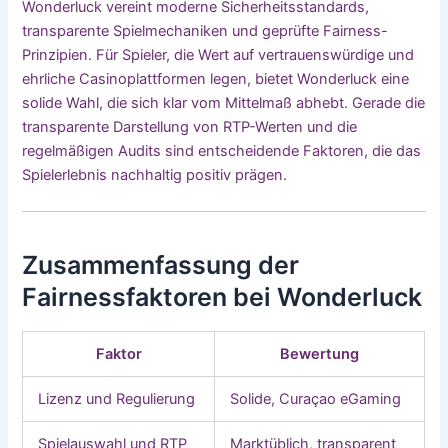
Wonderluck vereint moderne Sicherheitsstandards,
transparente Spielmechaniken und geprüfte Fairness-
Prinzipien. Für Spieler, die Wert auf vertrauenswürdige und
ehrliche Casinoplattformen legen, bietet Wonderluck eine
solide Wahl, die sich klar vom Mittelmaß abhebt. Gerade die
transparente Darstellung von RTP-Werten und die
regelmäßigen Audits sind entscheidende Faktoren, die das
Spielerlebnis nachhaltig positiv prägen.
Zusammenfassung der
Fairnessfaktoren bei Wonderluck
Faktor
Bewertung
Lizenz und Regulierung
Solide, Curaçao eGaming
Spielauswahl und RTP
Marktüblich, transparent