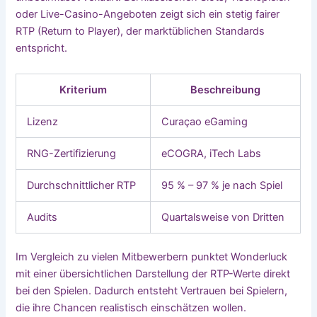
oder Live-Casino-Angeboten zeigt sich ein stetig fairer
RTP (Return to Player), der marktüblichen Standards
entspricht.
Kriterium
Beschreibung
Lizenz
Curaçao eGaming
RNG-Zertifizierung
eCOGRA, iTech Labs
Durchschnittlicher RTP
95 % – 97 % je nach Spiel
Audits
Quartalsweise von Dritten
Im Vergleich zu vielen Mitbewerbern punktet Wonderluck
mit einer übersichtlichen Darstellung der RTP-Werte direkt
bei den Spielen. Dadurch entsteht Vertrauen bei Spielern,
die ihre Chancen realistisch einschätzen wollen.