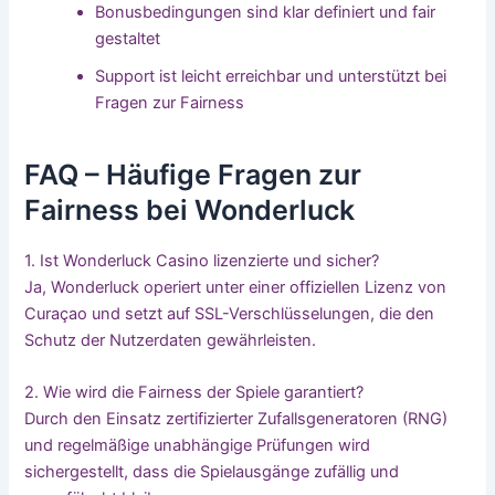
Bonusbedingungen sind klar definiert und fair
gestaltet
Support ist leicht erreichbar und unterstützt bei
Fragen zur Fairness
FAQ – Häufige Fragen zur
Fairness bei Wonderluck
1. Ist Wonderluck Casino lizenzierte und sicher?
Ja, Wonderluck operiert unter einer offiziellen Lizenz von
Curaçao und setzt auf SSL-Verschlüsselungen, die den
Schutz der Nutzerdaten gewährleisten.
2. Wie wird die Fairness der Spiele garantiert?
Durch den Einsatz zertifizierter Zufallsgeneratoren (RNG)
und regelmäßige unabhängige Prüfungen wird
sichergestellt, dass die Spielausgänge zufällig und