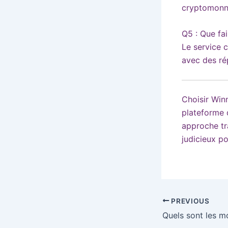
cryptomonn
Q5 : Que fa
Le service c
avec des ré
Choisir Winn
plateforme q
approche tr
judicieux p
PREVIOUS