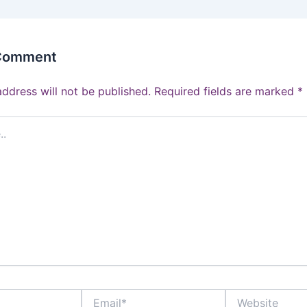
 Comment
address will not be published.
Required fields are marked
*
Email*
Website