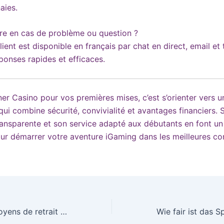
aies.
ire en cas de problème ou question ?
lient est disponible en français par chat en direct, email et
ponses rapides et efficaces.
er Casino pour vos premières mises, c’est s’orienter vers u
ui combine sécurité, convivialité et avantages financiers. 
ansparente et son service adapté aux débutants en font un
our démarrer votre aventure iGaming dans les meilleures con
Quels sont les moyens de retrait fiables chez Frumzi Casino ?