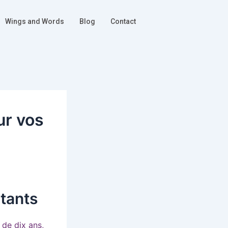
Wings and Words
Blog
Contact
ur vos
utants
 de dix ans,