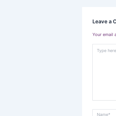
Leave a
Your email 
Type
here..
Name*