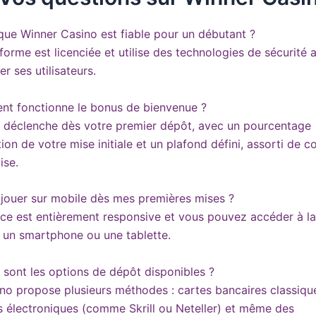
 que Winner Casino est fiable pour un débutant ?
eforme est licenciée et utilise des technologies de sécurité
r ses utilisateurs.
t fonctionne le bonus de bienvenue ?
 déclenche dès votre premier dépôt, avec un pourcentage
on de votre mise initiale et un plafond défini, assorti de c
ise.
e jouer sur mobile dès mes premières mises ?
face est entièrement responsive et vous pouvez accéder à la
a un smartphone ou une tablette.
s sont les options de dépôt disponibles ?
no propose plusieurs méthodes : cartes bancaires classiqu
es électroniques (comme Skrill ou Neteller) et même des