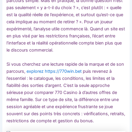
parcours simple. Mais en pratique, la bonne question n’est
pas seulement « y a-t-il du choix ? », c’est plutôt : « quelle
est la qualité réelle de l’expérience, et surtout qu’est-ce que
cela implique au moment de retirer ? ». Pour un joueur
expérimenté, l’analyse utile commence là. Quand un site est
en plus visé par les restrictions françaises, l’écart entre
l’interface et la réalité opérationnelle compte bien plus que
le discours commercial.
Si vous cherchez une lecture rapide de la marque et de son
parcours,
explorez https://770win.bet
puis revenez à
l’essentiel : le catalogue, les conditions, les limites et la
fiabilité des sorties d’argent. C’est la seule approche
sérieuse pour comparer 770 Casino à d’autres offres de
même famille. Sur ce type de site, la différence entre une
session agréable et une expérience frustrante se joue
souvent sur des points très concrets : vérifications, retraits,
restrictions de compte et gestion du bonus.