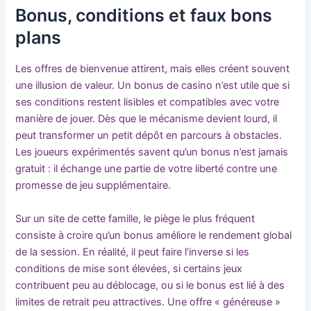
Bonus, conditions et faux bons
plans
Les offres de bienvenue attirent, mais elles créent souvent
une illusion de valeur. Un bonus de casino n’est utile que si
ses conditions restent lisibles et compatibles avec votre
manière de jouer. Dès que le mécanisme devient lourd, il
peut transformer un petit dépôt en parcours à obstacles.
Les joueurs expérimentés savent qu’un bonus n’est jamais
gratuit : il échange une partie de votre liberté contre une
promesse de jeu supplémentaire.
Sur un site de cette famille, le piège le plus fréquent
consiste à croire qu’un bonus améliore le rendement global
de la session. En réalité, il peut faire l’inverse si les
conditions de mise sont élevées, si certains jeux
contribuent peu au déblocage, ou si le bonus est lié à des
limites de retrait peu attractives. Une offre « généreuse »