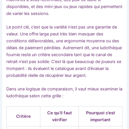
disponibles, et des mini-jeux ou jeux rapides qui permettent
de varier les sessions.
Le point clé, c’est que la variété n’est pas une garantie de
valeur. Une offre large peut très bien masquer des
conditions défavorables, une ergonomie moyenne ou des
délais de paiement pénibles. Autrement dit, une ludothèque
fournie reste un critère secondaire tant que le canal de
retrait n’est pas solide. C’est là que beaucoup de joueurs se
trompent : ils évaluent le catalogue avant d’évaluer la
probabilité réelle de récupérer leur argent.
Dans une logique de comparaison, il vaut mieux examiner la
ludothèque selon cette grille :
Ce qu’il faut
Pourquoi c’est
Critère
vérifier
important