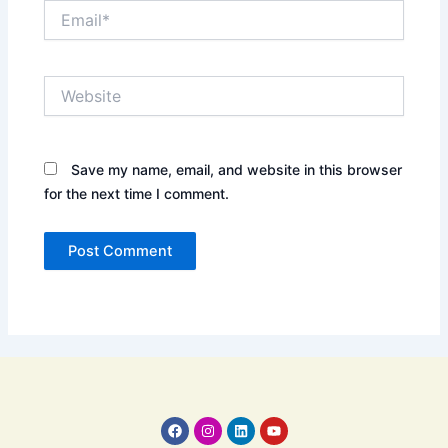
Email*
Website
Save my name, email, and website in this browser
for the next time I comment.
Facebook
Instagram
Linkedin
Youtube