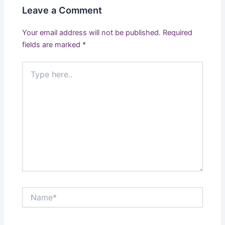
Leave a Comment
Your email address will not be published.
Required
fields are marked
*
Type
here..
Name*