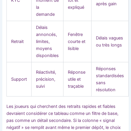
KYC
moment de
tôt et
après gain
la
expliqué
demande
Délais
annoncés,
Fenêtre
Délais vagues
Retrait
limites,
courte et
ou très longs
moyens
lisible
disponibles
Réponses
Réactivité,
Réponse
standardisées
Support
précision,
utile et
sans
suivi
traçable
résolution
Les joueurs qui cherchent des retraits rapides et fiables
devraient considérer ce tableau comme un filtre de base,
pas comme un détail secondaire. Si la colonne « signal
négatif » se remplit avant même le premier dépôt, le choix