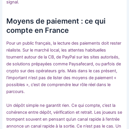
signal.
Moyens de paiement : ce qui
compte en France
Pour un public français, la lecture des paiements doit rester
réaliste. Sur le marché local, les attentes habituelles
tournent autour de la CB, de PayPal sur les sites autorisés,
de solutions prépayées comme Paysafecard, ou parfois de
crypto sur des opérateurs gris. Mais dans le cas présent,
l’important n’est pas de lister des moyens de paiement «
possibles », c’est de comprendre leur rôle réel dans le
parcours.
Un dépôt simple ne garantit rien. Ce qui compte, c’est la
cohérence entre dépôt, vérification et retrait. Les joueurs se
trompent souvent en pensant qu’un canal rapide à l’entrée
annonce un canal rapide à la sortie. Ce n’est pas le cas. Un