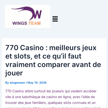
Skip
Post
to
navigation
content
770 Casino : meilleurs jeux
et slots, et ce qu’il faut
vraiment comparer avant de
jouer
By
wingsteam
/
May 19, 2026
770 Casino attire surtout les joueurs qui veulent accéder
vite à une ludothèque de casino en ligne, avec l’idée de
trouver des jeux familiers, quelques slots connues et un