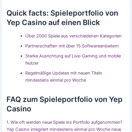
Quick facts: Spieleportfolio von
Yep Casino auf einen Blick
Über 2000 Spiele aus verschiedenen Kategorien
Partnerschaften mit über 15 Softwareanbietern
Starke Ausrichtung auf Live-Gaming und mobile
Nutzer
Regelmäßige Updates mit neuen Titeln
mindestens einmal pro Woche
FAQ zum Spieleportfolio von Yep
Casino
1. Wie oft werden neue Spiele ins Portfolio aufgenommen?
Yep Casino integriert mindestens einmal pro Woche neue