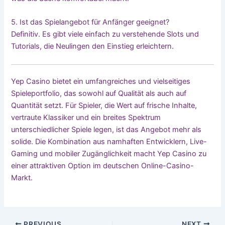
5. Ist das Spielangebot für Anfänger geeignet?
Definitiv. Es gibt viele einfach zu verstehende Slots und
Tutorials, die Neulingen den Einstieg erleichtern.
Yep Casino bietet ein umfangreiches und vielseitiges
Spieleportfolio, das sowohl auf Qualität als auch auf
Quantität setzt. Für Spieler, die Wert auf frische Inhalte,
vertraute Klassiker und ein breites Spektrum
unterschiedlicher Spiele legen, ist das Angebot mehr als
solide. Die Kombination aus namhaften Entwicklern, Live-
Gaming und mobiler Zugänglichkeit macht Yep Casino zu
einer attraktiven Option im deutschen Online-Casino-
Markt.
PREVIOUS
NEXT