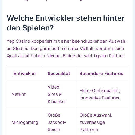
Welche Entwickler stehen hinter
den Spielen?
Yep Casino kooperiert mit einer beeindruckenden Auswahl
an Studios. Das garantiert nicht nur Vielfalt, sondern auch
Qualität auf hohem Niveau. Einige der wichtigsten Partner:
Entwickler
Spezialität
Besondere Features
Video
Hohe Grafikqualität,
NetEnt
Slots &
innovative Features
Klassiker
Große
Große Auswahl,
Microgaming
Jackpot-
zuverlässige
Spiele
Plattform