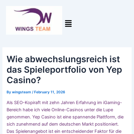
Skip
Post
to
navigation
content
Wie abwechslungsreich ist
das Spieleportfolio von Yep
Casino?
By
wingsteam
/
February 11, 2026
Als SEO-Kopiraft mit zehn Jahren Erfahrung im iGaming-
Bereich habe ich viele Online-Casinos unter die Lupe
genommen. Yep Casino ist eine spannende Plattform, die
sich zunehmend auf dem deutschen Markt positioniert.
Das Spielenangebot ist ein entscheidender Faktor für die