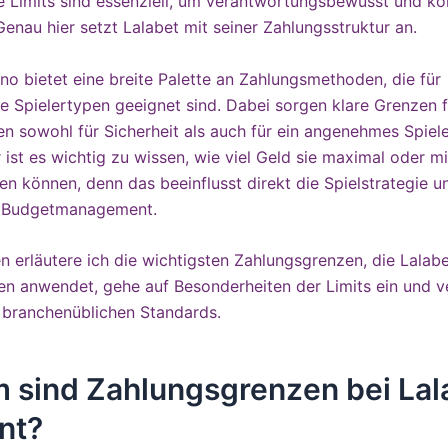
e Limits sind essenziell, um verantwortungsbewusst und k
Genau hier setzt Lalabet mit seiner Zahlungsstruktur an.
ino bietet eine breite Palette an Zahlungsmethoden, die für
e Spielertypen geeignet sind. Dabei sorgen klare Grenzen f
n sowohl für Sicherheit als auch für ein angenehmes Spieler
r ist es wichtig zu wissen, wie viel Geld sie maximal oder m
en können, denn das beeinflusst direkt die Spielstrategie u
e Budgetmanagement.
n erläutere ich die wichtigsten Zahlungsgrenzen, die Lalabe
en anwendet, gehe auf Besonderheiten der Limits ein und v
t branchenüblichen Standards.
 sind Zahlungsgrenzen bei Lal
nt?