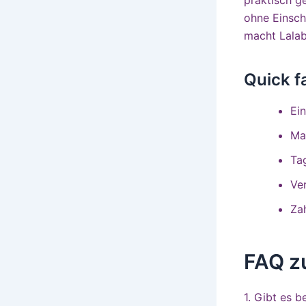
ohne Einsch
macht Lalabe
Quick f
Ei
Ma
Ta
Ve
Za
FAQ z
1. Gibt es 