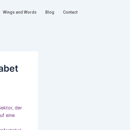
Wings and Words
Blog
Contact
abet
ektor, der
uf eine