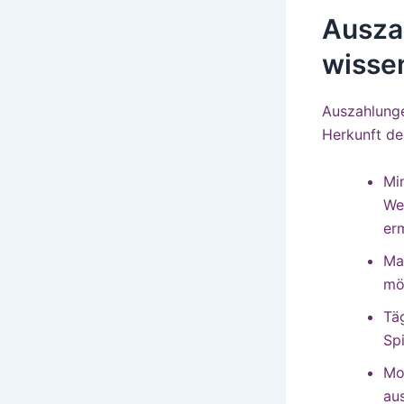
Ausza
wisse
Auszahlungen
Herkunft de
Mi
We
er
Ma
mö
Täg
Spi
Mo
au