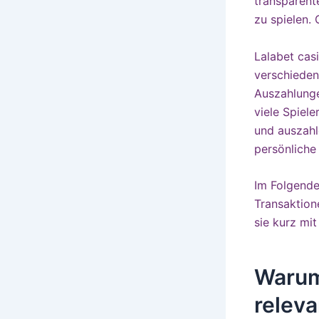
transparent
zu spielen. 
Lalabet cas
verschieden
Auszahlunge
viele Spiele
und auszahl
persönlich
Im Folgende
Transaktion
sie kurz mi
Warum
releva