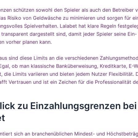
nzen schützen sowohl den Spieler als auch den Betreiber vo
 das Risiko von Geldwäsche zu minimieren und sorgen für ei
gsvolles Spielverhalten. Lalabet hat klare Regeln festgeleg
transparent dargestellt sind, damit jeder Spieler seine Ein-
n vorher planen kann.
aus sind diese Limits an die verschiedenen Zahlungsmetho
Egal, ob man klassische Banküberweisung, Kreditkarte, E-W
, die Limits variieren und bieten jedem Nutzer Flexibilität. 
ft Vertrauen und ist ein Zeichen für die Professionalität d
lick zu Einzahlungsgrenzen bei
et
entiert sich an branchenüblichen Mindest- und Höchstbeträg