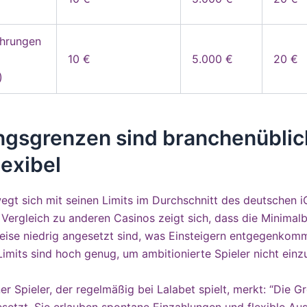
hrungen
10 €
5.000 €
20 €
)
ngsgrenzen sind branchenüblic
lexibel
egt sich mit seinen Limits im Durchschnitt des deutschen 
 Vergleich zu anderen Casinos zeigt sich, dass die Minimal
eise niedrig angesetzt sind, was Einsteigern entgegenkomm
imits sind hoch genug, um ambitionierte Spieler nicht einz
er Spieler, der regelmäßig bei Lalabet spielt, merkt: “Die G
esetzt. Sie erlauben spontane Einzahlungen und flexible Au