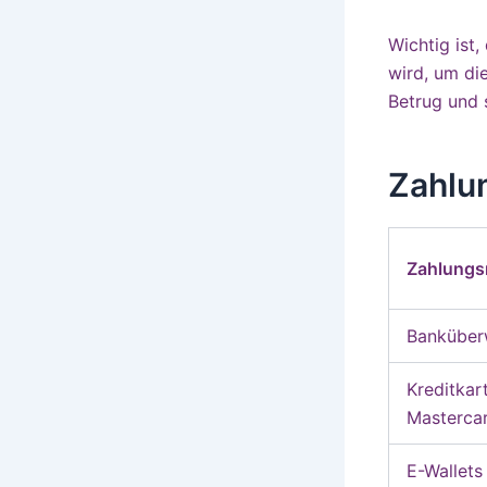
Wichtig ist
wird, um di
Betrug und 
Zahlun
Zahlung
Banküber
Kreditkart
Masterca
E-Wallets 