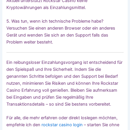
Aktuell unterstützt Rockstar Casino keine
Kryptowährungen als Einzahlungsmittel.
5. Was tun, wenn ich technische Probleme habe?
Versuchen Sie einen anderen Browser oder ein anderes
Gerät und wenden Sie sich an den Support falls das
Problem weiter besteht.
Ein reibungsloser Einzahlungsvorgang ist entscheidend für
den Spielspaß und Ihre Sicherheit. Indem Sie die
genannten Schritte befolgen und den Support bei Bedarf
nutzen, minimieren Sie Risiken und können Ihre Rockstar
Casino Erfahrung voll genießen. Bleiben Sie aufmerksam
bei Eingaben und prüfen Sie regelmäßig Ihre
Transaktionsdetails – so sind Sie bestens vorbereitet.
Für alle, die mehr erfahren oder direkt loslegen möchten,
empfehle ich den
rockstar casino login
– starten Sie ohne