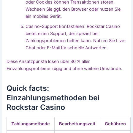
oder Cookies können Transaktionen stören.
Wechseln Sie ggf. den Browser oder nutzen Sie
ein mobiles Gerät.
Casino-Support kontaktieren: Rockstar Casino
bietet einen Support, der speziell bei
Zahlungsproblemen helfen kann. Nutzen Sie Live-
Chat oder E-Mail für schnelle Antworten.
Diese Ansatzpunkte lösen über 80 % aller
Einzahlungsprobleme zügig und ohne weitere Umstände.
Quick facts:
Einzahlungsmethoden bei
Rockstar Casino
Zahlungsmethode
Bearbeitungszeit
Gebühren