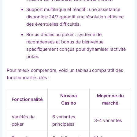
Support multilingue et réactif : une assistance
disponible 24/7 garantit une résolution efficace
des éventuelles difficultés.
Bonus dédiés au poker : système de
récompenses et bonus de bienvenue
spécifiquement conçus pour dynamiser l’activité
poker.
Pour mieux comprendre, voici un tableau comparatif des
fonctionnalités clés :
Nirvana
Moyenne du
Fonctionnalité
Casino
marché
Variétés de
6 variantes
3-4 variantes
poker
principales