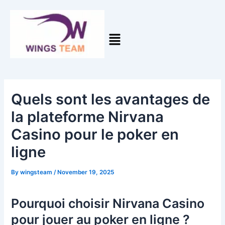
Skip
Post
to
navigation
content
Quels sont les avantages de
la plateforme Nirvana
Casino pour le poker en
ligne
By
wingsteam
/
November 19, 2025
Pourquoi choisir Nirvana Casino
pour jouer au poker en ligne ?