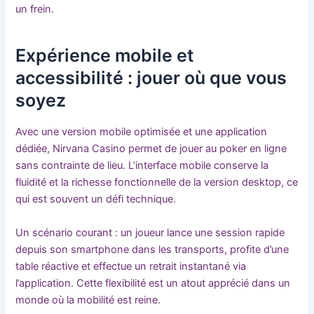
un frein.
Expérience mobile et
accessibilité : jouer où que vous
soyez
Avec une version mobile optimisée et une application
dédiée, Nirvana Casino permet de jouer au poker en ligne
sans contrainte de lieu. L’interface mobile conserve la
fluidité et la richesse fonctionnelle de la version desktop, ce
qui est souvent un défi technique.
Un scénario courant : un joueur lance une session rapide
depuis son smartphone dans les transports, profite d’une
table réactive et effectue un retrait instantané via
l’application. Cette flexibilité est un atout apprécié dans un
monde où la mobilité est reine.