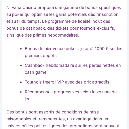
Nirvana Casino propose une gamme de bonus spécifiques
au poker qui optimise les gains potentiels dès l’inscription
et au fil du temps. Le programme de fidélité inclut des
bonus de cashback, des tickets pour tournois exclusifs,
ainsi que des primes hebdomadaires.
Bonus de bienvenue poker : jusqu’à 1000 € sur les
premiers dépôts
Cashback hebdomadaire sur les pertes nettes en
cash game
Tournois freeroll VIP avec des prix attractifs
Récompenses progressives selon le volume de
jeu
Ces bonus sont assortis de conditions de mise
raisonnables et transparentes, un avantage dans un
univers où les petites lignes des promotions sont souvent