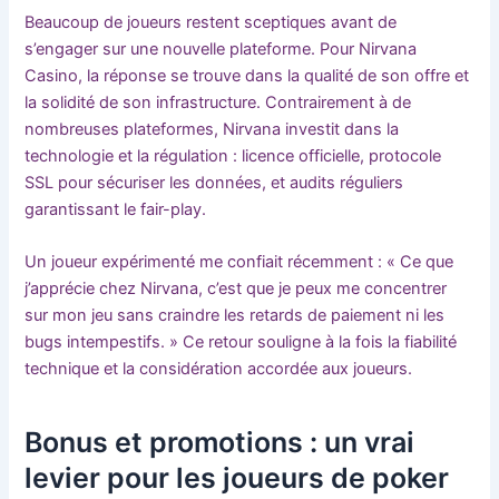
Beaucoup de joueurs restent sceptiques avant de
s’engager sur une nouvelle plateforme. Pour Nirvana
Casino, la réponse se trouve dans la qualité de son offre et
la solidité de son infrastructure. Contrairement à de
nombreuses plateformes, Nirvana investit dans la
technologie et la régulation : licence officielle, protocole
SSL pour sécuriser les données, et audits réguliers
garantissant le fair-play.
Un joueur expérimenté me confiait récemment : « Ce que
j’apprécie chez Nirvana, c’est que je peux me concentrer
sur mon jeu sans craindre les retards de paiement ni les
bugs intempestifs. » Ce retour souligne à la fois la fiabilité
technique et la considération accordée aux joueurs.
Bonus et promotions : un vrai
levier pour les joueurs de poker