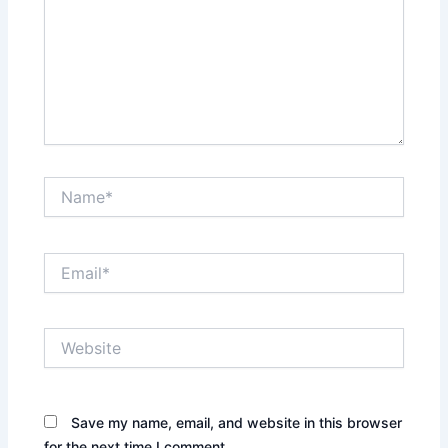
Name*
Email*
Website
Save my name, email, and website in this browser
for the next time I comment.