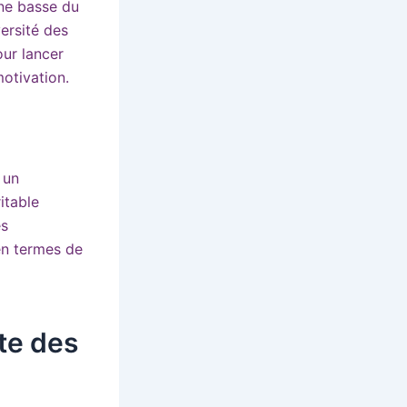
nne basse du
versité des
our lancer
motivation.
 un
itable
es
en termes de
te des