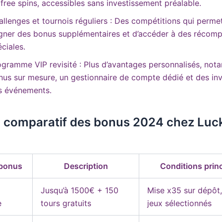
free spins, accessibles sans investissement préalable.
llenges et tournois réguliers : Des compétitions qui perme
gner des bonus supplémentaires et d’accéder à des récom
ciales.
ogramme VIP revisité : Plus d’avantages personnalisés, no
nus sur mesure, un gestionnaire de compte dédié et des inv
s événements.
 comparatif des bonus 2024 chez Luc
 bonus
Description
Conditions prin
Jusqu’à 1500€ + 150
Mise x35 sur dépôt,
e
tours gratuits
jeux sélectionnés