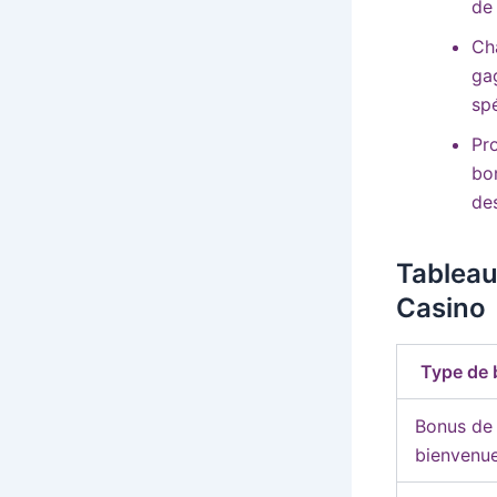
de 
Cha
ga
spé
Pr
bo
de
Tableau
Casino
Type de
Bonus de
bienvenu