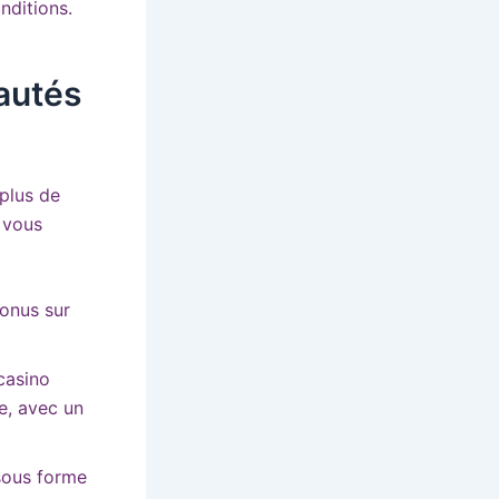
nditions.
autés
plus de
e vous
bonus sur
casino
e, avec un
sous forme