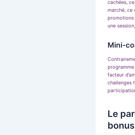
cachées, ce
marché, ce q
promotions 
une session,
Mini-co
Contraireme
programme V
facteur d’am
challenges 
participatio
Le par
bonus