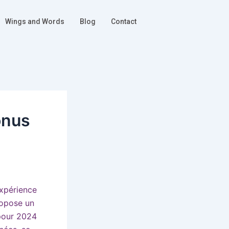
Wings and Words
Blog
Contact
onus
expérience
ropose un
 pour 2024