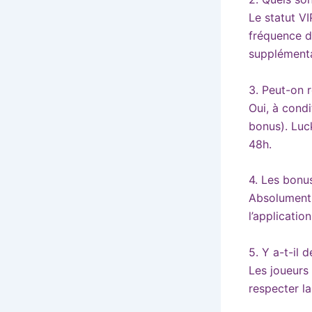
Le statut V
fréquence d
supplémenta
3. Peut-on r
Oui, à condi
bonus). Luc
48h.
4. Les bonus
Absolument,
l’application
5. Y a-t-il 
Les joueurs
respecter la