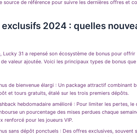
e source de référence pour suivre les dernières offres et co
exclusifs 2024 : quelles nouve
, Lucky 31 a repensé son écosystème de bonus pour offrir 
et de valeur ajoutée. Voici les principaux types de bonus qu
nus de bienvenue élargi : Un package attractif combinant 
ôt et tours gratuits, étalé sur les trois premiers dépôts.
shback hebdomadaire amélioré : Pour limiter les pertes, le 
mbourse un pourcentage des mises perdues chaque semain
x renforcé pour les joueurs VIP.
nus sans dépôt ponctuels : Des offres exclusives, souvent 