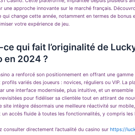
31 Casino. Cette plateforme, implantée depuis plusieurs an
ar une approche innovante sur le marché français. Découvr
 qui change cette année, notamment en termes de bonus ex
imiser votre expérience de jeu.
-ce qui fait l’originalité de Luck
o en 2024 ?
sino a renforcé son positionnement en offrant une gamme
profils variés des joueurs : novices, réguliers ou VIP. La p
r une interface modernisée, plus intuitive, et un ensemble
evisitées pour fidéliser sa clientèle tout en attirant de no
 site intègre désormais une meilleure réactivité sur mobile,
 un accès fluide à toutes les fonctionnalités, y compris les
 consulter directement l’actualité du casino sur
https://luc