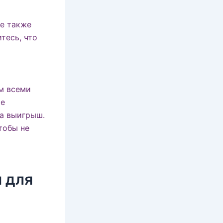
де также
тесь, что
ам всеми
ые
на выигрыш.
тобы не
 для