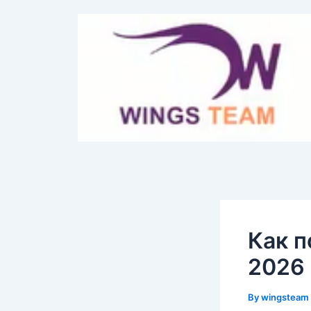
Skip
Post
to
navigation
content
Как п
2026 
By
wingsteam