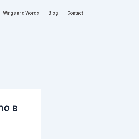
Wings and Words
Blog
Contact
no в