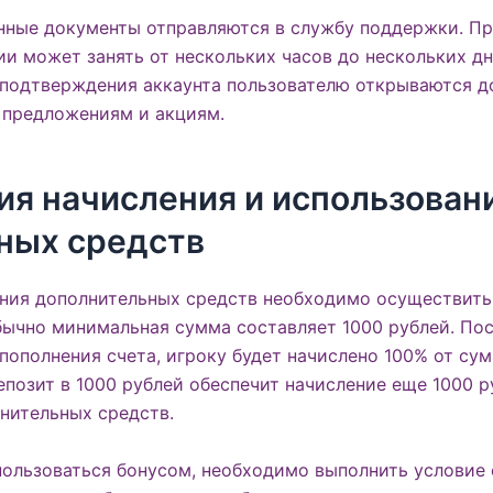
нные документы отправляются в службу поддержки. П
и может занять от нескольких часов до нескольких дн
подтверждения аккаунта пользователю открываются д
 предложениям и акциям.
ия начисления и использован
ных средств
ения дополнительных средств необходимо осуществить
бычно минимальная сумма составляет 1000 рублей. По
пополнения счета, игроку будет начислено 100% от су
епозит в 1000 рублей обеспечит начисление еще 1000 р
нительных средств.
ользоваться бонусом, необходимо выполнить условие