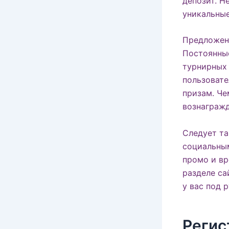
депозит. Н
уникальны
Предложени
Постоянные
турнирных
пользовате
призам. Че
вознагражд
Следует та
социальным
промо и вр
разделе са
у вас под р
Регис