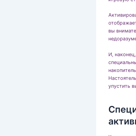
Активирова
отображает
вы внимате
недоразум
И, наконец
специальны
накопитель
Настоятель
упустить в
Специ
актив