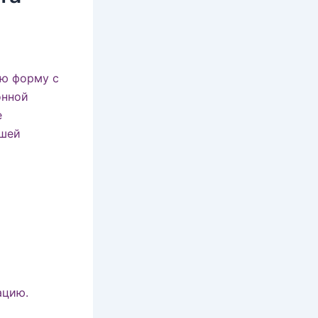
ую форму с
онной
е
йшей
ацию.