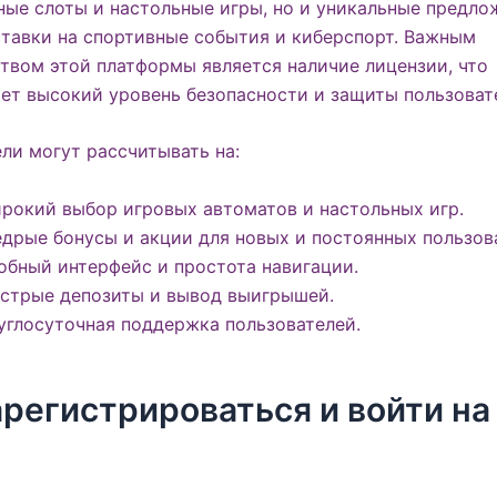
ые слоты и настольные игры, но и уникальные предло
ставки на спортивные события и киберспорт. Важным
вом этой платформы является наличие лицензии, что
ет высокий уровень безопасности и защиты пользоват
ли могут рассчитывать на:
рокий выбор игровых автоматов и настольных игр.
дрые бонусы и акции для новых и постоянных пользов
обный интерфейс и простота навигации.
стрые депозиты и вывод выигрышей.
углосуточная поддержка пользователей.
арегистрироваться и войти на