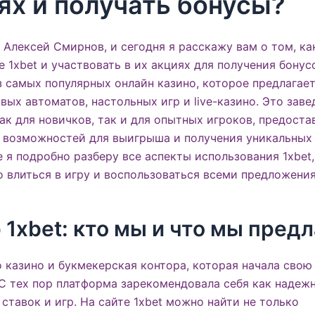
ях и получать бонусы?
 Алексей Смирнов, и сегодня я расскажу вам о том, ка
 1xbet и участвовать в их акциях для получения бонусо
з самых популярных онлайн казино, которое предлагае
вых автоматов, настольных игр и live-казино. Это заве
ак для новичков, так и для опытных игроков, предоста
возможностей для выигрыша и получения уникальных 
е я подробно разберу все аспекты использования 1xbet
о влиться в игру и воспользоваться всеми предложени
 1xbet: кто мы и что мы пред
о казино и букмекерская контора, которая начала свою
 С тех пор платформа зарекомендовала себя как надеж
 ставок и игр. На сайте 1xbet можно найти не только