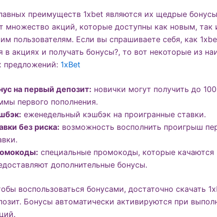
лавных преимуществ 1xbet являются их щедрые бонусы
 множество акций, которые доступны как новым, так 
м пользователям. Если вы спрашиваете себя, как 1xbe
я в акциях и получать бонусы?, то вот некоторые из на
х предложений:
1xBet
нус на первый депозит:
новички могут получить до 100
ммы первого пополнения.
шбэк:
еженедельный кэшбэк на проигранные ставки.
авки без риска:
возможность восполнить проигрыш пе
авки.
омокоды:
специальные промокоды, которые качаются 
едоставляют дополнительные бонусы.
тобы воспользоваться бонусами, достаточно скачать 1x
позит. Бонусы автоматически активируются при выпол
ций.