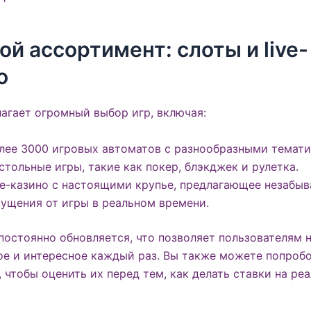
ой ассортимент: слоты и live-
о
лагает огромный выбор игр, включая:
лее 3000 игровых автоматов с разнообразными темати
стольные игры, такие как покер, блэкджек и рулетка.
ve-казино с настоящими крупье, предлагающее незабы
ущения от игры в реальном времени.
постоянно обновляется, что позволяет пользователям 
ое и интересное каждый раз. Вы также можете попроб
, чтобы оценить их перед тем, как делать ставки на ре