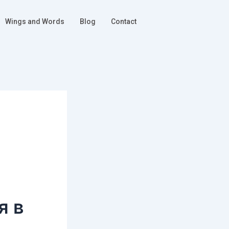
Wings and Words
Blog
Contact
я в