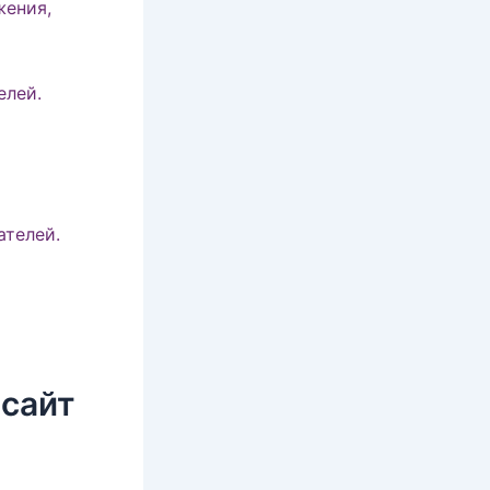
жения,
елей.
ателей.
 сайт