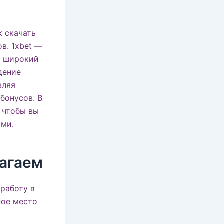
к скачать
в. 1xbet —
т широкий
дение
вляя
бонусов. В
, чтобы вы
ями.
лагаем
 работу в
ное место