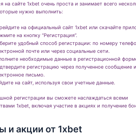
я на сайте 1xbet очень проста и занимает всего нескол
которые нужно выполнить:
рейдите на официальный сайт 1xbet или скачайте прил
жмите на кнопку “Регистрация”.
берите удобный способ регистрации: по номеру телефо
ектронной почте или через социальные сети.
полните необходимые данные в регистрационной форм
дтвердите регистрацию через полученное сообщение 
ектронное письмо.
йдите на сайт, используя свои учетные данные.
ешной регистрации вы сможете наслаждаться всеми
вами 1xbet, включая участие в акциях и получение бо
ы и акции от 1xbet