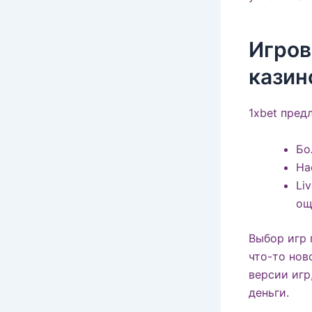
Игров
казин
1xbet пред
Бо
На
Li
ощ
Выбор игр 
что-то нов
версии игр
деньги.