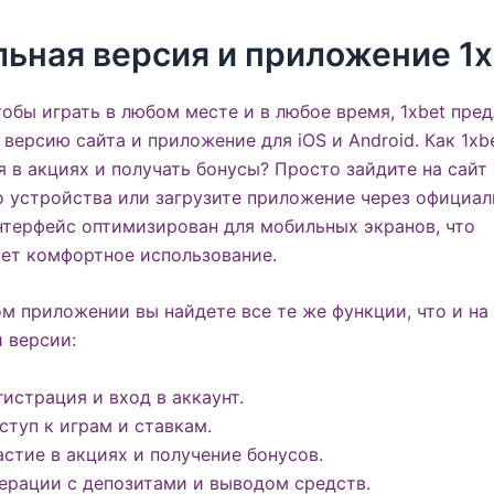
ьная версия и приложение 1x
тобы играть в любом месте и в любое время, 1xbet пред
версию сайта и приложение для iOS и Android. Как 1xb
я в акциях и получать бонусы? Просто зайдите на сайт 
 устройства или загрузите приложение через официа
нтерфейс оптимизирован для мобильных экранов, что
ет комфортное использование.
м приложении вы найдете все те же функции, что и на
 версии:
гистрация и вход в аккаунт.
ступ к играм и ставкам.
астие в акциях и получение бонусов.
ерации с депозитами и выводом средств.