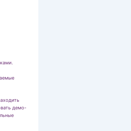
ками.
ваемые
находить
овать демо-
альные