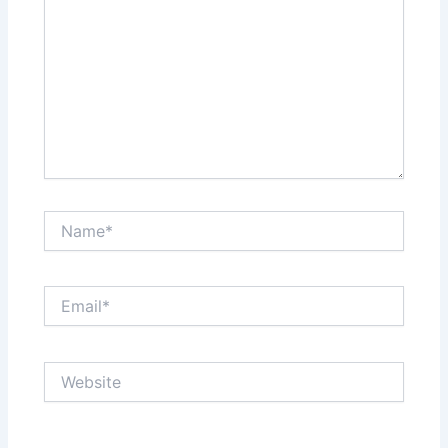
Name*
Email*
Website