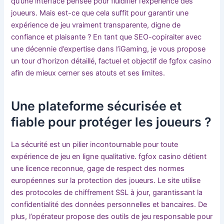
qu’une interface pensée pour fluidifier l’expérience des
joueurs. Mais est-ce que cela suffit pour garantir une
expérience de jeu vraiment transparente, digne de
confiance et plaisante ? En tant que SEO-copiraiter avec
une décennie d’expertise dans l’iGaming, je vous propose
un tour d’horizon détaillé, factuel et objectif de fgfox casino
afin de mieux cerner ses atouts et ses limites.
Une plateforme sécurisée et
fiable pour protéger les joueurs ?
La sécurité est un pilier incontournable pour toute
expérience de jeu en ligne qualitative. fgfox casino détient
une licence reconnue, gage de respect des normes
européennes sur la protection des joueurs. Le site utilise
des protocoles de chiffrement SSL à jour, garantissant la
confidentialité des données personnelles et bancaires. De
plus, l’opérateur propose des outils de jeu responsable pour