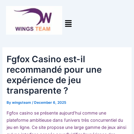
Skip
Post
to
navigation
content
Fgfox Casino est-il
recommandé pour une
expérience de jeu
transparente ?
By
wingsteam
/
December 6, 2025
Fgfox casino se présente aujourd’hui comme une
plateforme ambitieuse dans l’univers très concurrentiel du
jeu en ligne. Ce site propose une large gamme de jeux ainsi