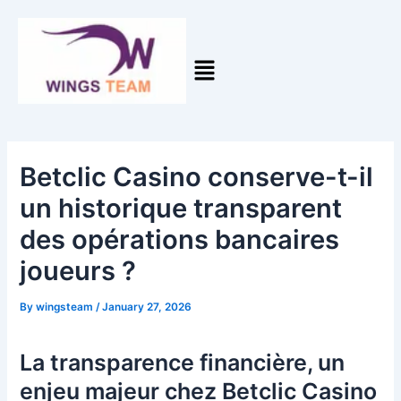
Skip
Post
to
navigation
content
Betclic Casino conserve-t-il
un historique transparent
des opérations bancaires
joueurs ?
By
wingsteam
/
January 27, 2026
La transparence financière, un
enjeu majeur chez Betclic Casino