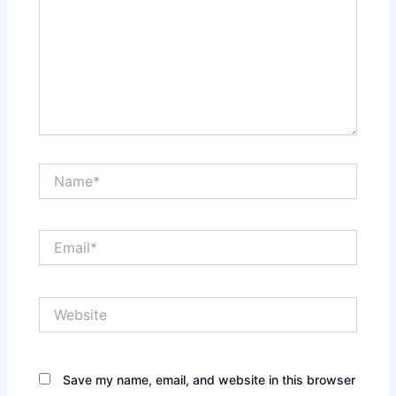
Name*
Email*
Website
Save my name, email, and website in this browser