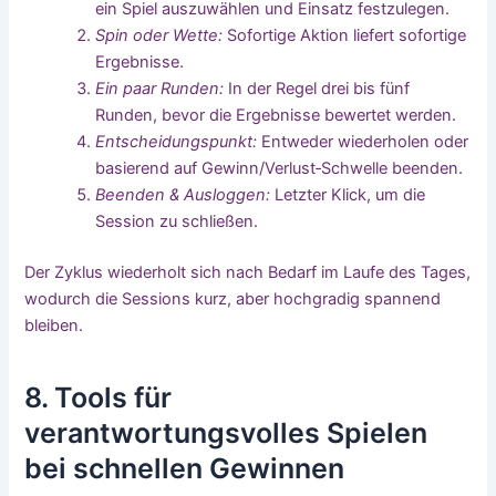
ein Spiel auszuwählen und Einsatz festzulegen.
Spin oder Wette:
Sofortige Aktion liefert sofortige
Ergebnisse.
Ein paar Runden:
In der Regel drei bis fünf
Runden, bevor die Ergebnisse bewertet werden.
Entscheidungspunkt:
Entweder wiederholen oder
basierend auf Gewinn/Verlust‑Schwelle beenden.
Beenden & Ausloggen:
Letzter Klick, um die
Session zu schließen.
Der Zyklus wiederholt sich nach Bedarf im Laufe des Tages,
wodurch die Sessions kurz, aber hochgradig spannend
bleiben.
8. Tools für
verantwortungsvolles Spielen
bei schnellen Gewinnen