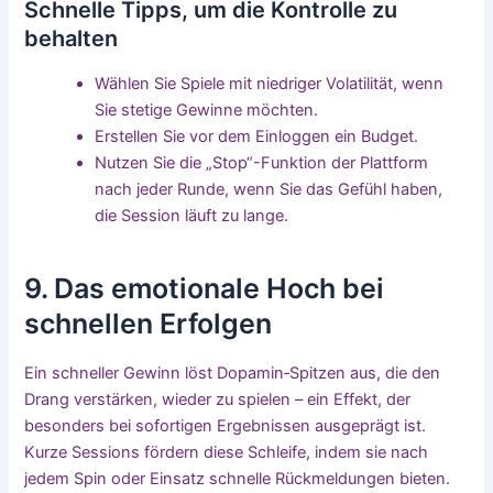
Schnelle Tipps, um die Kontrolle zu
behalten
Wählen Sie Spiele mit niedriger Volatilität, wenn
Sie stetige Gewinne möchten.
Erstellen Sie vor dem Einloggen ein Budget.
Nutzen Sie die „Stop“-Funktion der Plattform
nach jeder Runde, wenn Sie das Gefühl haben,
die Session läuft zu lange.
9. Das emotionale Hoch bei
schnellen Erfolgen
Ein schneller Gewinn löst Dopamin‑Spitzen aus, die den
Drang verstärken, wieder zu spielen – ein Effekt, der
besonders bei sofortigen Ergebnissen ausgeprägt ist.
Kurze Sessions fördern diese Schleife, indem sie nach
jedem Spin oder Einsatz schnelle Rückmeldungen bieten.