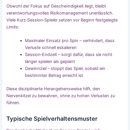
Obwohl der Fokus auf Geschwindigkeit liegt, bleibt
verantwortungsvolles Risikomanagement unerlässlich.
Viele Kurz‑Session‑Spieler setzen vor Beginn festgelegte
Limits:
Maximaler Einsatz pro Spin – verhindert, dass
Verluste schnell eskalieren
Session‑Endzeit – sorgt dafür, dass sie nicht
länger spielen als geplant
Gewinnziel – stoppt das Spiel, sobald ein
bestimmter Betrag erreicht ist
Diese disziplinierte Herangehensweise hilft, den
Nervenkitzel zu bewahren, ohne zu hohen Verlusten zu
führen.
Typische Spielverhaltensmuster