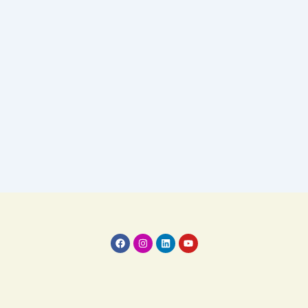
Facebook
Instagram
Linkedin
Youtube