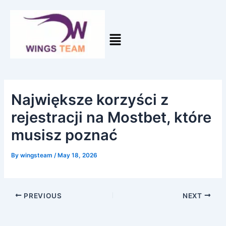
Skip
Post
to
navigation
content
Największe korzyści z
rejestracji na Mostbet, które
musisz poznać
By
wingsteam
/
May 18, 2026
PREVIOUS
NEXT