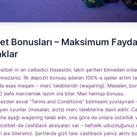
et Bonusları – Maksimum Fayd
klar
tbet-in ən cəlbedici hissəsidir, lakin şərtləri bilmədən onl
lməzsiniz. İlk depozit bonusu adətən 100%-ə qədər artım tək
 əsas məqam – mərc tələbləridir (wagering). Məsələn, bo
0 dəfə mərcləmək lazım ola bilər. Mən həmişə bonusu
məzdən əvvəl “Terms and Conditions” bölməsini yoxlayıram
ən oyunlar (məsələn, slots) mərc tələblərinə daxil edilir. Ca
aha aşağı wagering tələb edir, ona görə də onlara üstünlük 
ostbet-də cashback aksiyaları var – həftəlik uduzduğunuz 
ri ala bilərsiniz. Şərtlərdə gizli tələ: cashback yalnız aktiv 