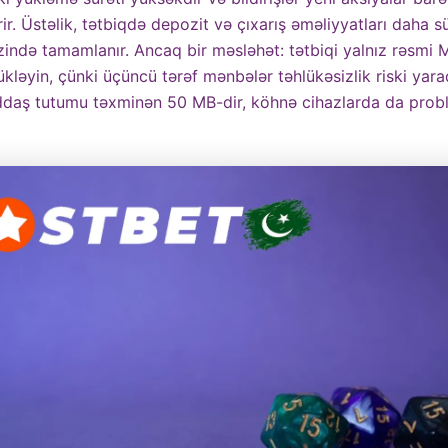
r. Üstəlik, tətbiqdə depozit və çıxarış əməliyyatları daha sür
zində tamamlanır. Ancaq bir məsləhət: tətbiqi yalnız rəsmi 
kləyin, çünki üçüncü tərəf mənbələr təhlükəsizlik riski yarad
ddaş tutumu təxminən 50 MB-dir, köhnə cihazlarda da prob