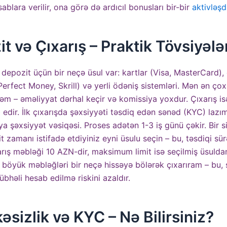
blara verilir, ona görə də ardıcıl bonusları bir-bir
aktivləşd
t və Çıxarış – Praktik Tövsiyələ
depozit üçün bir neçə üsul var: kartlar (Visa, MasterCard),
Perfect Money, Skrill) və yerli ödəniş sistemləri. Mən ən ço
rəm – əməliyyat dərhal keçir və komissiya yoxdur. Çıxarış is
 edir. İlk çıxarışda şəxsiyyəti təsdiq edən sənəd (KYC) lazım
a şəxsiyyət vəsiqəsi. Proses adətən 1-3 iş günü çəkir. Bir sir
 zamanı istifadə etdiyiniz eyni üsulu seçin – bu, təsdiqi sürə
rış məbləği 10 AZN-dir, maksimum limit isə seçilmiş üsuldan 
böyük məbləğləri bir neçə hissəyə bölərək çıxarıram – bu, 
übhəli hesab edilmə riskini azaldır.
əsizlik və KYC – Nə Bilirsiniz?