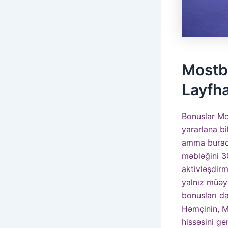
Mostb
Layfha
Bonuslar Mos
yararlana bi
amma burada
məbləğini 3
aktivləşdir
yalnız müəyy
bonusları d
Həmçinin, M
hissəsini ge