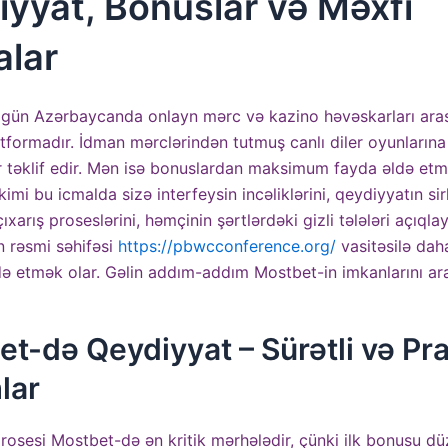
yyat, Bonuslar və Məxfi
alar
gün Azərbaycanda onlayn mərc və kazino həvəskarları ara
atformadır. İdman mərclərindən tutmuş canlı diler oyunların
r təklif edir. Mən isə bonuslardan maksimum fayda əldə et
imi bu icmalda sizə interfeysin incəliklərini, qeydiyyatın sirl
ıxarış proseslərini, həmçinin şərtlərdəki gizli tələləri açıql
n rəsmi səhifəsi
https://pbwcconference.org/
vasitəsilə daha
ə etmək olar. Gəlin addım-addım Mostbet-in imkanlarını ar
t-də Qeydiyyat – Sürətli və Pra
lar
rosesi Mostbet-də ən kritik mərhələdir, çünki ilk bonusu d