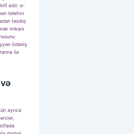
lif edir: e-
sən telefon
radan təsdiq
tmək imkanı
onusunu
üəyyən ödəniş
zənnə ilə
 və
çün ayrıca
ərclər,
stifadə
ədə dərhal