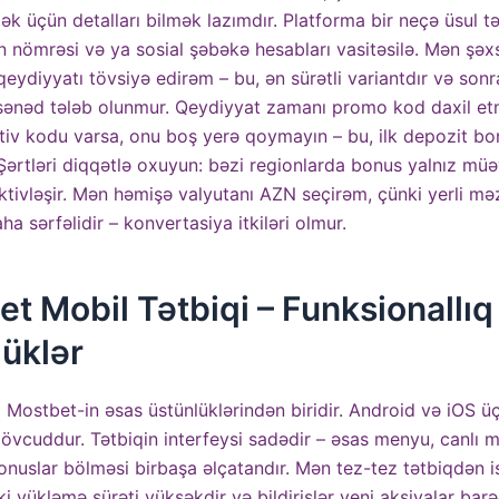
ək üçün detalları bilmək lazımdır. Platforma bir neçə üsul tək
n nömrəsi və ya sosial şəbəkə hesabları vasitəsilə. Mən şəx
qeydiyyatı tövsiyə edirəm – bu, ən sürətli variantdır və son
sənəd tələb olunmur. Qeydiyyat zamanı promo kod daxil e
ktiv kodu varsa, onu boş yerə qoymayın – bu, ilk depozit b
. Şərtləri diqqətlə oxuyun: bəzi regionlarda bonus yalnız m
 aktivləşir. Mən həmişə valyutanı AZN seçirəm, çünki yerli mə
 sərfəlidir – konvertasiya itkiləri olmur.
t Mobil Tətbiqi – Funksionallıq
üklər
 Mostbet-in əsas üstünlüklərindən biridir. Android və iOS ü
övcuddur. Tətbiqin interfeysi sadədir – əsas menyu, canlı m
onuslar bölməsi birbaşa əlçatandır. Mən tez-tez tətbiqdən i
i yükləmə sürəti yüksəkdir və bildirişlər yeni aksiyalar bar