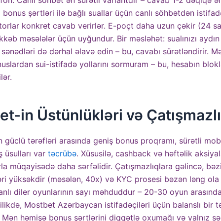
bonus şərtləri ilə bağlı suallar üçün canlı söhbətdən istifa
torlar konkret cavab verirlər. E-poçt daha uzun çəkir (24 s
əb məsələlər üçün uyğundur. Bir məsləhət: sualınızı aydın
 sənədləri də dərhal əlavə edin – bu, cavabı sürətləndirir. 
uslardan sui-istifadə yollarını sormuram – bu, hesabın blo
lər.
t-in Üstünlükləri və Çatışmazlı
 güclü tərəfləri arasında geniş bonus proqramı, sürətli mobi
 üsulları var
təcrübə
. Xüsusilə, cashback və həftəlik aksiyal
la müqayisədə daha sərfəlidir. Çatışmazlıqlara gəlincə, bəz
ri yüksəkdir (məsələn, 40x) və KYC prosesi bəzən ləng ola b
nlı diler oyunlarının sayı məhduddur – 20-30 oyun arasında 
likdə, Mostbet Azərbaycan istifadəçiləri üçün balanslı bir 
 Mən həmişə bonus şərtlərini diqqətlə oxumağı və yalnız sər