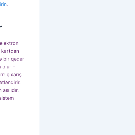
irin
.
r
 elektron
x kartdan
ə bir qədər
 olur –
r: çıxarış
tləndirir.
asılıdır.
sistem