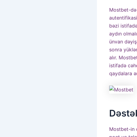
Mostbet-də t
autentifikas
bəzi istifad
aydın olmal
ünvan dəyiş
sonra yüklə
alır. Mostbe
istifadə cə
qaydalara ə
Dəstə
Mostbet-in d
poçt və tele