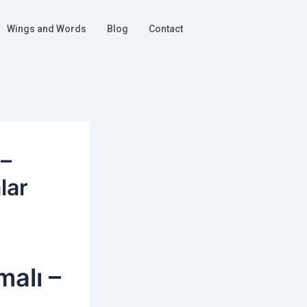
Wings and Words
Blog
Contact
 –
lar
alı –