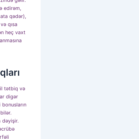
də edirəm,
aata qədər),
 və qısa
Mən heç vaxt
klanmasına
qları
l tətbiq və
ar digər
i bonusların
ilər.
dəyişir.
təcrübə
fəli