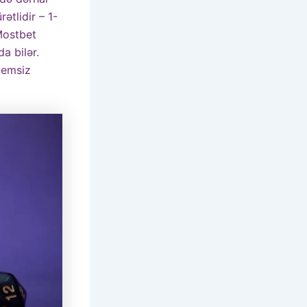
ətlidir – 1-
Mostbet
a bilər.
lemsiz