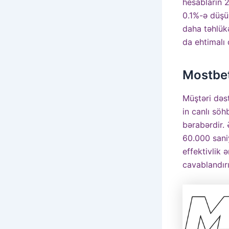
hesabların 2
0.1%-ə düşür
daha təhlükə
da ehtimalı 
Mostbet
Müştəri dəst
in canlı sö
bərabərdir.
60.000 saniy
effektivlik
cavablandırıl