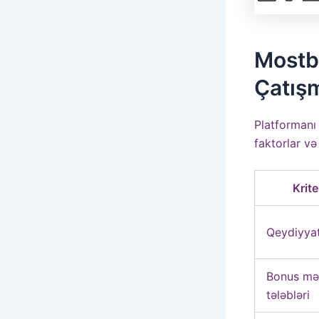
Mostbe
Çatışm
Platformanı 
faktorlar v
Krite
Qeydiyyat
Bonus mə
tələbləri