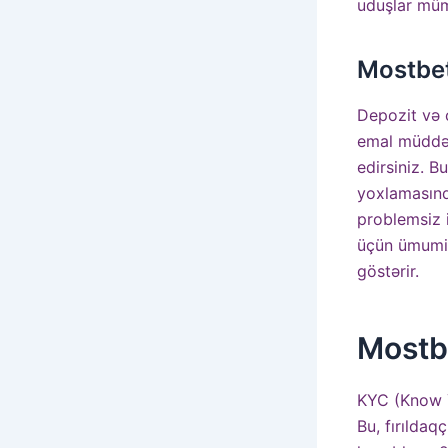
uduşlar mü
Mostbet
Depozit və ç
emal müddəti
edirsiniz. B
yoxlamasınd
problemsiz 
üçün ümumi 
göstərir.
Mostbe
KYC (Know Y
Bu, fırıldaq