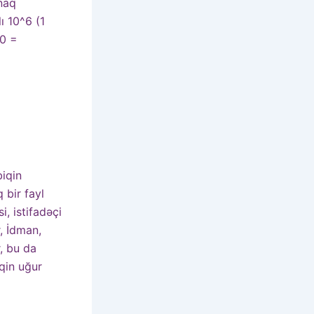
ınaq
ı 10^6 (1
00 =
biqin
 bir fayl
i, istifadəçi
, İdman,
, bu da
iqin uğur