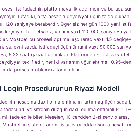
osesi, istifadəçinin platformaya ilk addımıdır və burada sü
ynayır. Tutaq ki, orta hesabla qeydiyyat üçün tələb olunan
u, 120 saniyəyə bərabərdir. Əgər siz hər gün 1000 yeni istif
n keçdiyini fərz etsəniz, ümumi vaxt 120.000 saniyə və ya
olar. Mostbet bu prosesi optimallaşdıraraq vaxtı 1.5 dəqiqə
irərsə, eyni sayda istifadəçi üçün ümumi vaxt 90.000 saniy
. Bu, 8.33 saat qənaət deməkdir. Platforma e-poçt və ya tel
qeydiyyat təklif edir, hər iki variantın uğur ehtimalı 0.95-dən
llarda proses problemsiz tamamlanır.
 Login Prosedurunun Riyazi Modeli
adəçinin hesabına daxil olma ehtimalını artırmaq üçün sadə bi
stifadəçi adı və şifrənin düzgün daxil edilmə ehtimalı P = 1 –
imi ifadə edilə bilər. Məsələn, 10 cəhddən 2-si səhv olarsa, 
8. Mostbet-in sistemi, ardıcıl 5 səhv cəhddən sonra hesabı 