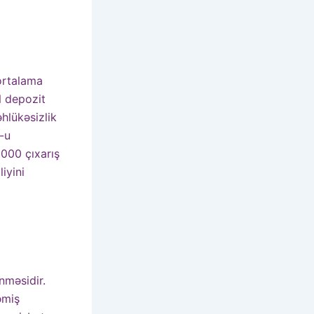
 ortalama
N depozit
əhlükəsizlik
-u
1000 çıxarış
iyini
nməsidir.
əmiş