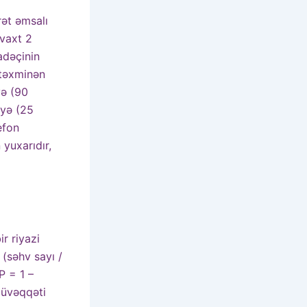
rət əmsalı
 vaxt 2
adəçinin
 təxminən
yə (90
əyə (25
efon
 yuxarıdır,
r riyazi
 (səhv sayı /
P = 1 –
müvəqqəti