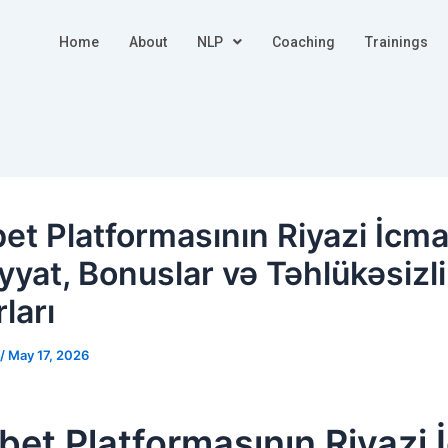
Home
About
NLP
Coaching
Trainings
et Platformasının Riyazi İcmal
yyat, Bonuslar və Təhlükəsizl
ları
/
May 17, 2026
et Platformasının Riyazi 