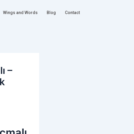
Wings and Words
Blog
Contact
ı –
ik
İcmalı