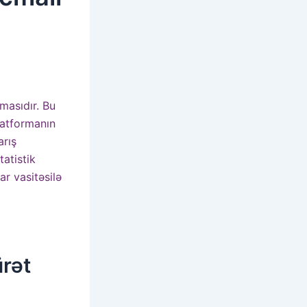
masıdır. Bu
latformanın
arış
tatistik
r vasitəsilə
ürət