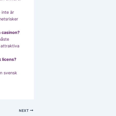
 inte är
hetsrisker
a casinon?
måste
 attraktiva
k licens?
an svensk
NEXT