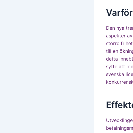
Varför
Den nya tre
aspekter av
större frihe
till en ökni
detta inneb
syfte att l
svenska lic
konkurrens
Effek
Utvecklinge
betalningsm