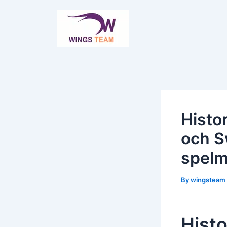
Skip
Post
to
navigation
content
Histo
och S
spel
By
wingsteam
Hist