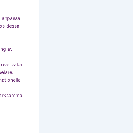
a anpassa
hos dessa
ning av
 övervaka
elare.
nationella
pmärksamma