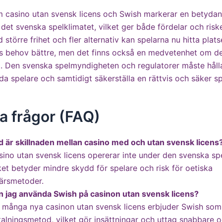
m casino utan svensk licens och Swish markerar en betyda
 det svenska spelklimatet, vilket ger både fördelar och risk
 större frihet och fler alternativ kan spelarna nu hitta plat
s behov bättre, men det finns också en medvetenhet om de
a. Den svenska spelmyndigheten och regulatorer måste hålla
dda spelare och samtidigt säkerställa en rättvis och säker 
a frågor (FAQ)
d är skillnaden mellan casino med och utan svensk licens
sino utan svensk licens opererar inte under den svenska sp
ket betyder mindre skydd för spelare och risk för oetiska
färsmetoder.
n jag använda Swish på casinon utan svensk licens?
, många nya casinon utan svensk licens erbjuder Swish som
alningsmetod, vilket gör insättningar och uttag snabbare o