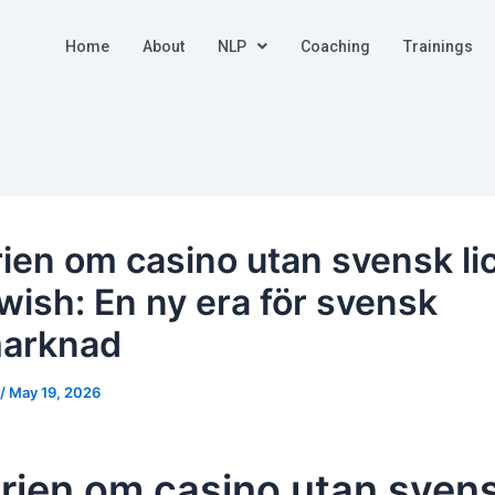
Home
About
NLP
Coaching
Trainings
rien om casino utan svensk li
wish: En ny era för svensk
marknad
/
May 19, 2026
orien om casino utan sven