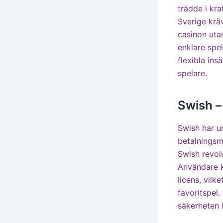
trädde i kra
Sverige kräv
casinon uta
enklare spe
flexibla ins
spelare.
Swish –
Swish har u
betalningsm
Swish revol
Användare k
licens, vilk
favoritspel.
säkerheten i