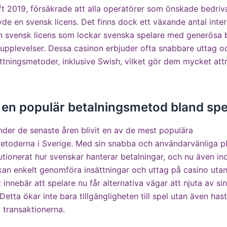
ft 2019, försäkrade att alla operatörer som önskade bedriva
de en svensk licens. Det finns dock ett växande antal inter
n svensk licens som lockar svenska spelare med generösa
lupplevelser. Dessa casinon erbjuder ofta snabbare uttag 
ättningsmetoder, inklusive Swish, vilket gör dem mycket attr
 en populär betalningsmetod bland spe
nder de senaste åren blivit en av de mest populära
etoderna i Sverige. Med sin snabba och användarvänliga pl
utionerat hur svenskar hanterar betalningar, och nu även in
an enkelt genomföra insättningar och uttag på casino uta
et innebär att spelare nu får alternativa vägar att njuta av si
 Detta ökar inte bara tillgängligheten till spel utan även ha
 transaktionerna.