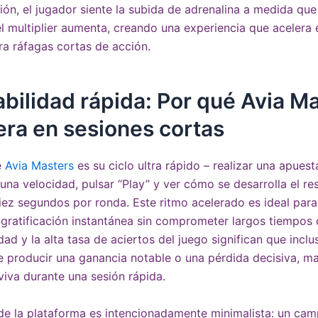
ón, el jugador siente la subida de adrenalina a medida que 
l multiplier aumenta, creando una experiencia que acelera e
ra ráfagas cortas de acción.
abilidad rápida: Por qué Avia M
ra en sesiones cortas
e
Avia Masters
es su ciclo ultra rápido – realizar una apuest
una velocidad, pulsar “Play” y ver cómo se desarrolla el re
ez segundos por ronda. Este ritmo acelerado es ideal para
gratificación instantánea sin comprometer largos tiempos 
idad y la alta tasa de aciertos del juego significan que incl
 producir una ganancia notable o una pérdida decisiva, m
viva durante una sesión rápida.
 de la plataforma es intencionadamente minimalista: un ca