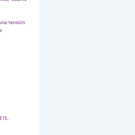
una tensión
a
€15.