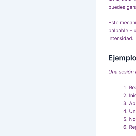
puedes gana
Este mecani
palpable – 
intensidad.
Ejemplo
Una sesión r
Re
Ini
Ap
Un
No 
Re